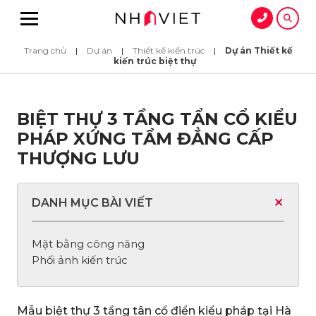
Trang chủ
|
Dự án
|
Thiết kế kiến trúc
|
Dự án Thiết kế
kiến trúc biệt thự
BIỆT THỰ 3 TẦNG TẨN CỔ KIỂU
PHÁP XỨNG TẦM ĐẲNG CẤP
THƯỢNG LƯU
DANH MỤC BÀI VIẾT
Mặt bằng công năng
Phối ảnh kiến trúc
Mẫu biệt thự 3 tầng tân cổ điển kiểu pháp tại Hà