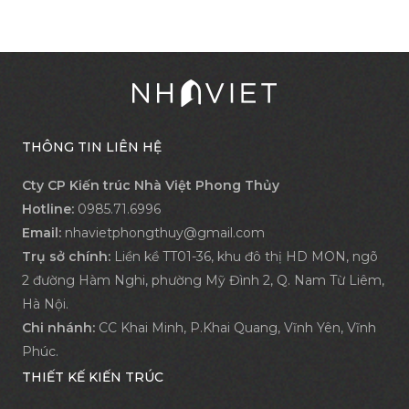
THÔNG TIN LIÊN HỆ
Cty CP Kiến trúc Nhà Việt Phong Thủy
Hotline:
0985.71.6996
Email:
nhavietphongthuy@gmail.com
Trụ sở chính:
Liền kề TT01-36, khu đô thị HD MON, ngõ
2 đường Hàm Nghi, phường Mỹ Đình 2, Q. Nam Từ Liêm,
Hà Nội.
Chi nhánh:
CC Khai Minh, P.Khai Quang, Vĩnh Yên, Vĩnh
Phúc.
THIẾT KẾ KIẾN TRÚC