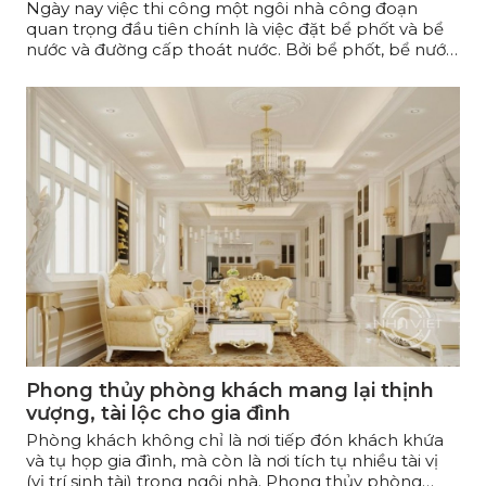
Ngày nay việc thi công một ngôi nhà công đoạn
quan trọng đầu tiên chính là việc đặt bể phốt và bể
nước và đường cấp thoát nước. Bởi bể phốt, bể nước
và đường cấp thoát nước là một trong những hạng
mục không thể thiếu trong các gia đình hoặc trong
cả khu chung cư. Nó ảnh hưởng rất lớn đến những
sinh hoạt thường ngày của nhà bạn. Còn trong
phong thủy vị trí đặt bể phốt, bể nước có ảnh hưởng
đến vượng khí và tài lộc của chủ nhà. Trong bài viết
này chuyên gia của Nhà Việt Phong thủy sẽ chia sẻ
với các bạn những kinh nghiệm không thể bỏ qua về
việc bố trí bể nước, bể phốt và đường cấp thoát nước
sao cho hợp phong thủy.
Phong thủy phòng khách mang lại thịnh
vượng, tài lộc cho gia đình
Phòng khách không chỉ là nơi tiếp đón khách khứa
và tụ họp gia đình, mà còn là nơi tích tụ nhiều tài vị
(vị trí sinh tài) trong ngôi nhà. Phong thủy phòng