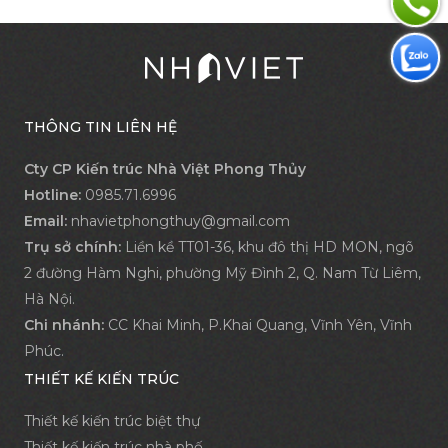
THÔNG TIN LIÊN HỆ
Cty CP Kiến trúc Nhà Việt Phong Thủy
Hotline:
0985.71.6996
Email:
nhavietphongthuy@gmail.com
Trụ sở chính:
Liền kề TT01-36, khu đô thị HD MON, ngõ
2 đường Hàm Nghi, phường Mỹ Đình 2, Q. Nam Từ Liêm,
Hà Nội.
Chi nhánh:
CC Khai Minh, P.Khai Quang, Vĩnh Yên, Vĩnh
Phúc.
THIẾT KẾ KIẾN TRÚC
Thiết kế kiến trúc biệt thự
Thiết kế kiến trúc nhà phố