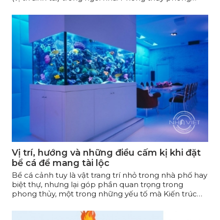
khách cần quan tâm đến 8 yếu tố sau để mang lại tài
lộc và bình an cho gia đình!
Vị trí, hướng và những điều cấm kị khi đặt
bể cá để mang tài lộc
Bể cá cảnh tuy là vật trang trí nhỏ trong nhà phố hay
biệt thự, nhưng lại góp phần quan trọng trong
phong thủy, một trong những yếu tố mà Kiến trúc
Nhà Việt Phong Thủy rất chú trọng khi tư vấn thiết kế
nội ngoại thất cho khách hàng.