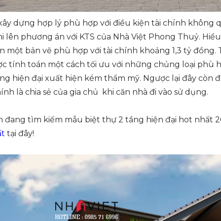
 xây dựng hợp lý phù hợp với điều kiện tài chính không q
hi lên phương án với KTS của Nhà Việt Phong Thuỷ. Hiể
ên một bản vẽ phù hợp với tài chính khoảng 1,3 tỷ đồng. 
c tính toán một cách tối ưu với những chủng loại phù h
ầng hiện đại xuất hiện kém thẩm mỹ. Ngược lại đây còn đư
nh là chia sẻ của gia chủ khi căn nhà đi vào sử dụng.
 đang tìm kiếm mẫu biệt thự 2 tầng hiện đại hot nhất 
ất
tại đây!