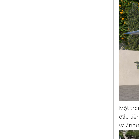
Một tro
đầu tiê
và ấn t