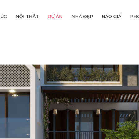
RÚC
NỘI THẤT
DỰ ÁN
NHÀ ĐẸP
BÁO GIÁ
PH