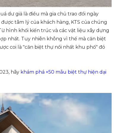
uá dư giả là điều mà gia chủ trao đổi ngày
u được tâm lý của khách hàng, KTS của chúng
Từ hình khối kiến trúc và các vật liệu xây dựng
ợp nhất. Tuy nhiên không vì thế mà căn biệt
ợc coi là "căn biệt thự nổi nhất khu phố" đó
2023, hãy
khám phá +50 mẫu biệt thự hiện dại