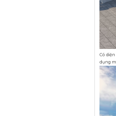
Có diện
dụng mà