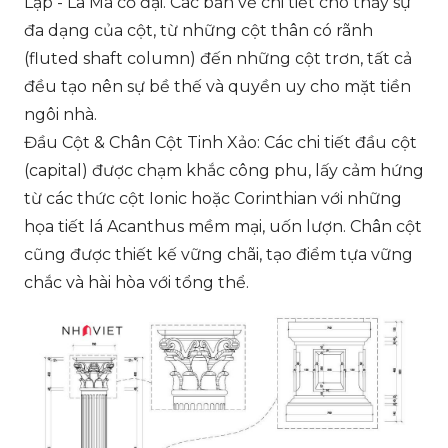
Lạp - La Mã cổ đại. Các bản vẽ chi tiết cho thấy sự
đa dạng của cột, từ những cột thân có rãnh
(fluted shaft column) đến những cột trơn, tất cả
đều tạo nên sự bề thế và quyền uy cho mặt tiền
ngôi nhà.
Đầu Cột & Chân Cột Tinh Xảo: Các chi tiết đầu cột
(capital) được chạm khắc công phu, lấy cảm hứng
từ các thức cột Ionic hoặc Corinthian với những
họa tiết lá Acanthus mềm mại, uốn lượn. Chân cột
cũng được thiết kế vững chãi, tạo điểm tựa vững
chắc và hài hòa với tổng thể.