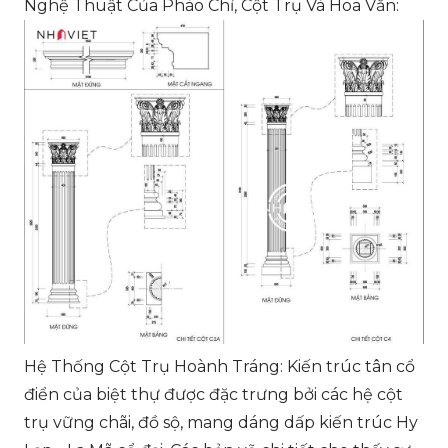
Nghệ Thuật Của Phào Chỉ, Cột Trụ Và Hoa Văn:
Hệ Thống Cột Trụ Hoành Tráng: Kiến trúc tân cổ
điển của biệt thự được đặc trưng bởi các hệ cột
trụ vững chãi, đồ sộ, mang dáng dấp kiến trúc Hy