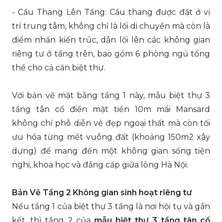
- Cầu Thang Lên Tầng: Cầu thang được đặt ở vị
trí trung tâm, không chỉ là lối di chuyển mà còn là
điểm nhấn kiến trúc, dẫn lối lên các không gian
riêng tư ở tầng trên, bao gồm 6 phòng ngủ tổng
thể cho cả căn biệt thự.
Với bản vẽ mặt bằng tầng 1 này, mẫu biệt thự 3
tầng tân cổ điển mặt tiền 10m mái Mansard
không chỉ phô diễn vẻ đẹp ngoại thất mà còn tối
ưu hóa từng mét vuông đất (khoảng 150m2 xây
dựng) để mang đến một không gian sống tiện
nghi, khoa học và đẳng cấp giữa lòng Hà Nội.
Bản Vẽ Tầng 2 Không gian sinh hoạt riêng tư
Nếu tầng 1 của biệt thự 3 tầng là nơi hội tụ và gắn
kết, thì tầng 2 của
mẫu biệt thự 3 tầng tân cổ