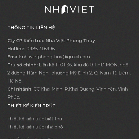
THÔNG TIN LIÊN HỆ
Cty CP Kiến trúc Nhà Việt Phong Thủy
Hotline:
0985.71.6996
Email:
nhavietphongthuy@gmail.com
Trụ sở chính:
Liền kề TT01-36, khu đô thị HD MON, ngõ
2 đường Hàm Nghi, phường Mỹ Đình 2, Q. Nam Từ Liêm,
Hà Nội.
Chi nhánh:
CC Khai Minh, P.Khai Quang, Vĩnh Yên, Vĩnh
Phúc.
THIẾT KẾ KIẾN TRÚC
Thiết kế kiến trúc biệt thự
Thiết kế kiến trúc nhà phố