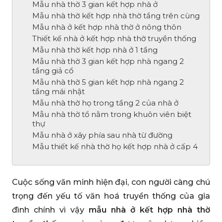
Mẫu nhà thờ 3 gian kết hợp nhà ở
Mẫu nhà thờ kết hợp nhà thờ tầng trên cùng
Mẫu nhà ở kết hợp nhà thờ ở nông thôn
Thiết kế nhà ở kết hợp nhà thờ truyền thống
Mẫu nhà thờ kết hợp nhà ở 1 tầng
Mẫu nhà thờ 3 gian kết hợp nhà ngang 2
tầng giả cổ
Mẫu nhà thờ 5 gian kết hợp nhà ngang 2
tầng mái nhật
Mẫu nhà thờ họ trong tầng 2 của nhà ở
Mẫu nhà thờ tổ nằm trong khuôn viên biệt
thự
Mẫu nhà ở xây phía sau nhà từ đường
Mẫu thiết kế nhà thờ họ kết hợp nhà ở cấp 4
Cuộc sống văn minh hiện đại, con người càng chú
trọng đến yếu tố văn hoá truyền thống của gia
đình chính vì vậy
mẫu nhà ở kết hợp nhà thờ