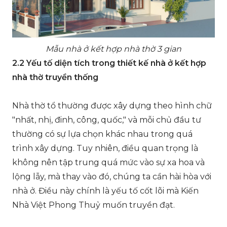
Mẫu nhà ở kết hợp nhà thờ 3 gian
2.2 Yếu tố diện tích trong thiết kế nhà ở kết hợp
nhà thờ truyền thống
Nhà thờ tổ thường được xây dựng theo hình chữ
"nhất, nhị, đinh, công, quốc," và mỗi chủ đầu tư
thường có sự lựa chọn khác nhau trong quá
trình xây dựng. Tuy nhiên, điều quan trọng là
không nên tập trung quá mức vào sự xa hoa và
lộng lẫy, mà thay vào đó, chúng ta cần hài hòa với
nhà ở. Điều này chính là yếu tố cốt lõi mà Kiến
Nhà Việt Phong Thuỷ muốn truyền đạt.