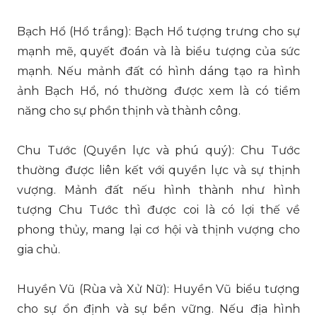
Bạch Hổ (Hổ trắng): Bạch Hổ tượng trưng cho sự
mạnh mẽ, quyết đoán và là biểu tượng của sức
mạnh. Nếu mảnh đất có hình dáng tạo ra hình
ảnh Bạch Hổ, nó thường được xem là có tiềm
năng cho sự phồn thịnh và thành công.
Chu Tước (Quyền lực và phú quý): Chu Tước
thường được liên kết với quyền lực và sự thịnh
vượng. Mảnh đất nếu hình thành như hình
tượng Chu Tước thì được coi là có lợi thế về
phong thủy, mang lại cơ hội và thịnh vượng cho
gia chủ.
Huyền Vũ (Rùa và Xử Nữ): Huyền Vũ biểu tượng
cho sự ổn định và sự bền vững. Nếu địa hình