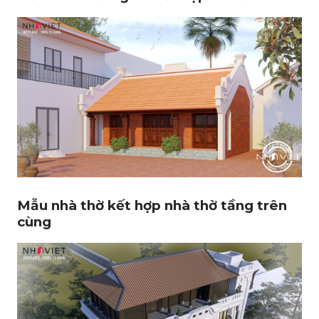
Mẫu nhà thờ kết hợp nhà thờ tầng trên
cùng