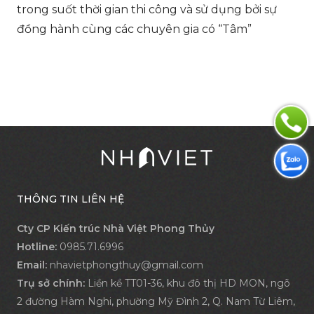
trong suốt thời gian thi công và sử dụng bởi sự
đồng hành cùng các chuyên gia có “Tâm”
THÔNG TIN LIÊN HỆ
Cty CP Kiến trúc Nhà Việt Phong Thủy
Hotline:
0985.71.6996
Email:
nhavietphongthuy@gmail.com
Trụ sở chính:
Liền kề TT01-36, khu đô thị HD MON, ngõ
2 đường Hàm Nghi, phường Mỹ Đình 2, Q. Nam Từ Liêm,