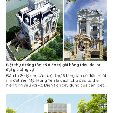
Biệt thự 6 tầng tân cổ điển trị giá hàng triệu dollar
đại gia tặng vợ
Đầu tư 20 tỷ cho căn biệt thự 6 tầng tân cổ điển nhất
nhì đất Yên Mỹ, Hưng Yên là cách chủ đầu tư thể
hiện tình yêu với vợ. Diện tích xây dựng của căn biệt
thự là 180m2 với khu đất có mặt tiền 10m, sâu 19m.
Sau hơn 1 năm, công trình vẫn đang được thi công tỉ
mỉ để hoàn thiện đến từng chi tiết nhỏ nhất!