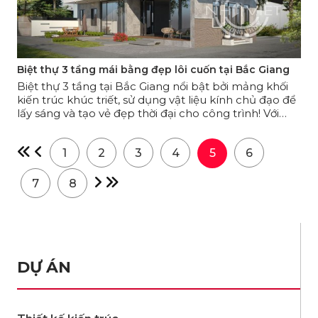
Biệt thự 3 tầng mái bằng đẹp lôi cuốn tại Bắc Giang
Biệt thự 3 tầng tại Bắc Giang nổi bật bởi mảng khối
kiến trúc khúc triết, sử dụng vật liệu kính chủ đạo để
lấy sáng và tạo vẻ đẹp thời đại cho công trình! Với
diện tích xây dựng 170m2, ngôi biệt thự không chỉ có
ngoại thất bắt mắt, mà công năng đảm bảo tối ưu
1
2
3
4
5
6
cho nhu cầu sinh hoạt của đại gia đình với 6 phòng
ngủ và các phòng chức năng khác.
7
8
DỰ ÁN