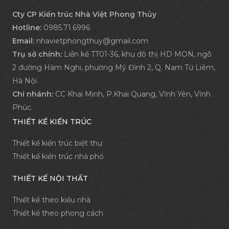
Cty CP Kiến trúc Nhà Việt Phong Thủy
Hotline:
0985.71.6996
Email:
nhavietphongthuy@gmail.com
Trụ sở chính:
Liền kề TT01-36, khu đô thị HD MON, ngõ
2 đường Hàm Nghi, phường Mỹ Đình 2, Q. Nam Từ Liêm,
Hà Nội.
Chi nhánh:
CC Khai Minh, P.Khai Quang, Vĩnh Yên, Vĩnh
Phúc.
THIẾT KẾ KIẾN TRÚC
Thiết kế kiến trúc biệt thự
Thiết kế kiến trúc nhà phố
THIẾT KẾ NỘI THẤT
Thiết kế theo kiểu nhà
Thiết kế theo phong cách