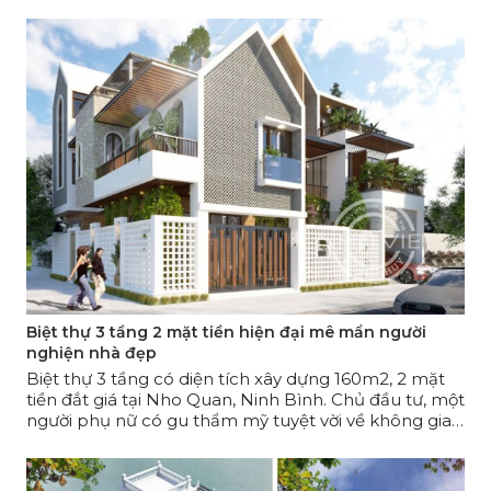
tầng mặt tiền 5m trông đầy cuốn hút.
Biệt thự 3 tầng 2 mặt tiền hiện đại mê mẩn người
nghiện nhà đẹp
Biệt thự 3 tầng có diện tích xây dựng 160m2, 2 mặt
tiền đắt giá tại Nho Quan, Ninh Bình. Chủ đầu tư, một
người phụ nữ có gu thẩm mỹ tuyệt vời về không gian
sống, đã bị mê hoặc bởi phương án thiết kế này ngay
từ bản vẽ sơ bộ.