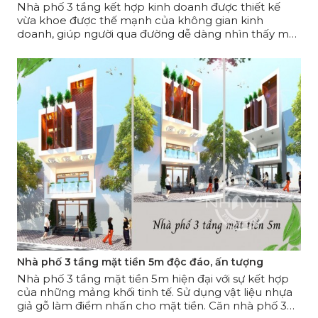
Nhà phố 3 tầng kết hợp kinh doanh được thiết kế
vừa khoe được thế mạnh của không gian kinh
doanh, giúp người qua đường dễ dàng nhìn thấy mặt
hàng được bày bán bên trong. Lại đảm bảo không
gian riêng tư cho những phòng sinh hoạt. Với thiết kế
ấn tượng và vô cùng phong cách, căn nhà phố 3
tầng kết hợp kinh doanh trông nổi bật nhất khu phố.
Nhà phố 3 tầng mặt tiền 5m độc đáo, ấn tượng
Nhà phố 3 tầng mặt tiền 5m hiện đại với sự kết hợp
của những mảng khối tinh tế. Sử dụng vật liệu nhựa
giả gỗ làm điểm nhấn cho mặt tiền. Căn nhà phố 3